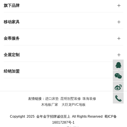
对外公告
家居资讯
旗下品牌
品牌文化
荣誉资质
产品专利
电子画册
移动家具
迪尚
西瑞
洛斯
里奥
洛卡
美舍
新古典
纯美
金蒂服务
售后服务
防伪识别
投诉建议
全屋定制
风格定制
空间定制
户型案例
材质展示
预约量尺
经销加盟
全球网点
加盟创富
资料下载
友情链接：
进口床垫
昆明别墅装修
珠海装修
木地板厂家
大巨龙PVC地板
Copyright 2025 金年金字招牌诚信至上 All Rights Reserved
蜀ICP备
16017287号-1