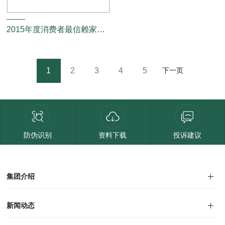
2015年度消费者最信赖家具品牌
1
2
3
4
5
下一页
防伪识别
资料下载
投诉建议
集团介绍
集团介绍
企业文化
人才招聘
商学院
VR全景展厅
董事长介绍
新闻动态